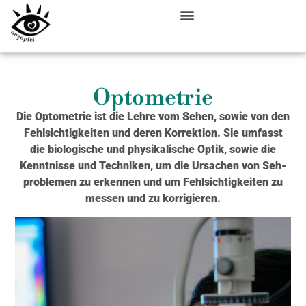
Optometrie
Die Opto­me­trie ist die Leh­re vom Sehen, sowie von den
Fehl­sich­tig­kei­ten und deren Kor­rek­ti­on. Sie umfasst
die bio­lo­gi­sche und phy­si­ka­li­sche Optik, sowie die
Kennt­nis­se und Tech­ni­ken, um die Ursa­chen von Seh­
pro­ble­men zu erken­nen und um Fehl­sich­tig­kei­ten zu
mes­sen und zu kor­ri­gie­ren.