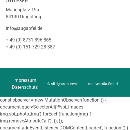
Adresse
Marienplatz 19a
84130 Dingolfing
info@augapfel.de
+ 49 (0) 8731 396 865
+ 49 (0) 151 729 28 387
Impressum
© All rights reserved
motivmedia GmbH
Datenschutz
const observer = new MutationObserver(function () {
document.querySelectorAll('#sbi_images
img.sbi_photo_img').forEach(function(img) {
img.removeAttribute('alt'); }); });
document.addEventListener('DOMContentLoaded', function () {