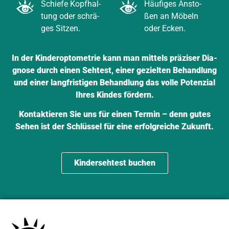
Schie­fe Kopf­hal­
Häu­fi­ges Ansto­
tung oder schrä­
ßen an Möbeln
ges Sit­zen.
oder Ecken.
In der Kin­der­op­to­me­trie kann man mit­tels prä­zi­ser Dia­
gno­se durch einen Seh­test, einer geziel­ten Behand­lung
und einer lang­fris­ti­gen Behand­lung das vol­le Poten­zi­al
Ihres Kin­des för­dern.
Kon­tak­tie­ren Sie uns für einen Ter­min – denn gutes
Sehen ist der Schlüs­sel für eine erfolg­rei­che Zukunft.
Kin­der­seh­test buchen