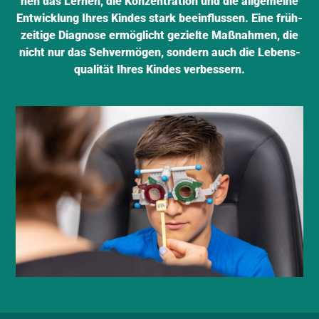
nen das Ler­nen, die Kon­zen­tra­ti­on und die all­ge­mei­ne
Ent­wick­lung Ihres Kin­des stark beein­flus­sen. Eine früh­
zei­ti­ge Dia­gno­se ermög­licht geziel­te Maß­nah­men, die
nicht nur das Seh­ver­mö­gen, son­dern auch die Lebens­
qua­li­tät Ihres Kin­des ver­bes­sern.