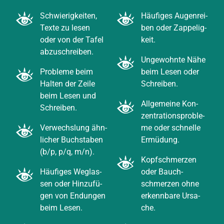
Schwie­rig­kei­ten,
Häu­fi­ges Augen­rei­
Tex­te zu lesen
ben oder Zap­pe­lig­
oder von der Tafel
keit.
abzu­schrei­ben.
Unge­wohn­te Nähe
Pro­ble­me beim
beim Lesen oder
Hal­ten der Zei­le
Schrei­ben.
beim Lesen und
All­ge­mei­ne Kon­
Schrei­ben.
zen­tra­ti­ons­pro­ble­
Ver­wechs­lung ähn­
me oder schnel­le
li­cher Buch­sta­ben
Ermü­dung.
(b/p, p/q, m/n).
Kopf­schmer­zen
Häu­fi­ges Weg­las­
oder Bauch­
sen oder Hin­zu­fü­
schmer­zen ohne
gen von Endun­gen
erkenn­ba­re Ursa­
beim Lesen.
che.