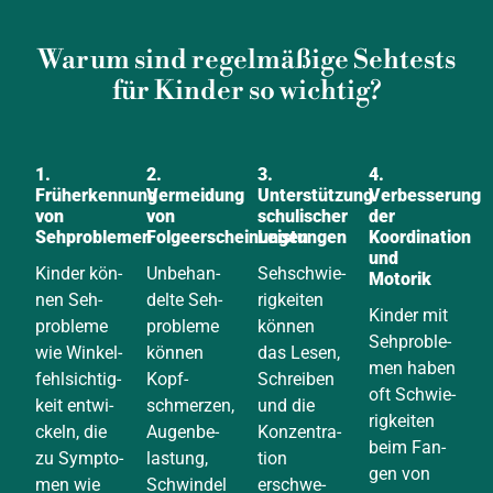
Warum sind regelmäßige Sehtests
für Kinder so wichtig?
1.
2.
3.
4.
Früherkennung
Vermeidung
Unterstützung
Verbesserung
von
von
schulischer
der
Sehproblemen
Folgeerscheinungen
Leistungen
Koordination
und
Kin­der kön­
Unbe­han­
Seh­schwie­
Motorik
nen Seh­
del­te Seh­
rig­kei­ten
Kin­der mit
pro­ble­me
pro­ble­me
kön­nen
Seh­pro­ble­
wie Win­kel­
kön­nen
das Lesen,
men haben
fehl­sich­tig­
Kopf­
Schrei­ben
oft Schwie­
keit ent­wi­
schmer­zen,
und die
rig­kei­ten
ckeln, die
Augen­be­
Kon­zen­tra­
beim Fan­
zu Sym­pto­
las­tung,
ti­on
gen von
men wie
Schwin­del
erschwe­