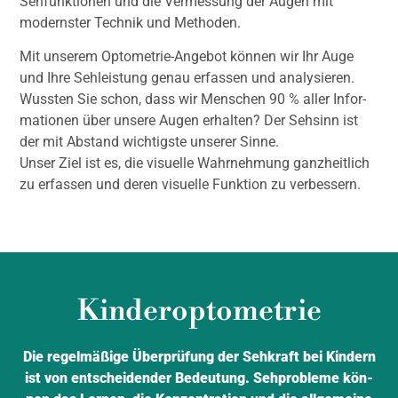
Seh­funk­tio­nen und die Ver­mes­sung der Augen mit
moderns­ter Tech­nik und Metho­den.
Mit unse­rem Opto­me­trie-Ange­bot kön­nen wir Ihr Auge
und Ihre Seh­leis­tung genau erfas­sen und ana­ly­sie­ren.
Wuss­ten Sie schon, dass wir Men­schen 90 % aller Infor­
ma­tio­nen über unse­re Augen erhal­ten? Der Seh­sinn ist
der mit Abstand wich­tigs­te unse­rer Sin­ne.
Unser Ziel ist es, die visu­el­le Wahr­neh­mung ganz­heit­lich
zu erfas­sen und deren visu­el­le Funk­ti­on zu ver­bes­sern.
Kinderoptometrie
Die regel­mä­ßi­ge Über­prü­fung der Seh­kraft bei Kin­dern
ist von ent­schei­den­der Bedeu­tung. Seh­pro­ble­me kön­