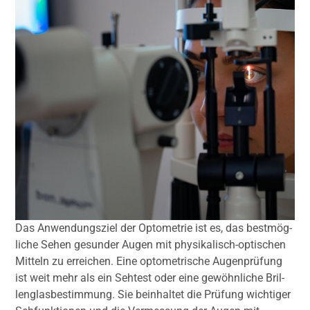
Das Anwen­dungs­ziel der Opto­me­trie ist es, das best­mög­
li­che Sehen gesun­der Augen mit phy­si­ka­lisch-opti­schen
Mit­teln zu errei­chen. Eine opto­me­tri­sche Augen­prü­fung
ist weit mehr als ein Seh­test oder eine gewöhn­li­che Bril­
len­glas­be­stim­mung. Sie beinhal­tet die Prü­fung wich­ti­ger