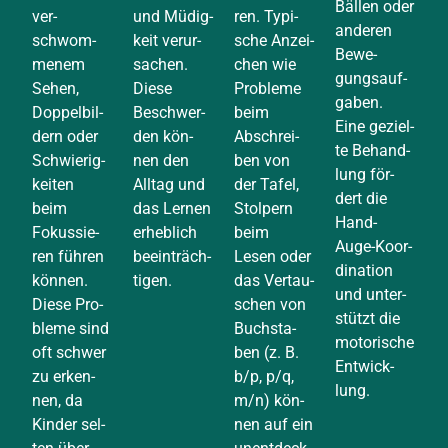
Bäl­len oder
ver­
und Müdig­
ren. Typi­
ande­ren
schwom­
keit ver­ur­
sche Anzei­
Bewe­
me­nem
sa­chen.
chen wie
gungs­auf­
Sehen,
Die­se
Pro­ble­me
ga­ben.
Dop­pel­bil­
Beschwer­
beim
Eine geziel­
dern oder
den kön­
Abschrei­
te Behand­
Schwie­rig­
nen den
ben von
lung för­
kei­ten
All­tag und
der Tafel,
dert die
beim
das Ler­nen
Stol­pern
Hand-
Fokus­sie­
erheb­lich
beim
Auge-Koor­
ren füh­ren
beein­träch­
Lesen oder
di­na­ti­on
kön­nen.
ti­gen.
das Ver­tau­
und unter­
Die­se Pro­
schen von
stützt die
ble­me sind
Buch­sta­
moto­ri­sche
oft schwer
ben (z. B.
Ent­wick­
zu erken­
b/p, p/q,
lung.
nen, da
m/n) kön­
Kin­der sel­
nen auf ein