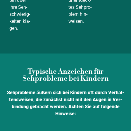
ten über
unent­deck­
ihre Seh­
tes Seh­pro­
schwie­rig­
blem hin­
kei­ten kla­
wei­sen.
gen.
Typische Anzeichen für
Sehprobleme bei Kindern
Seh­pro­ble­me äußern sich bei Kin­dern oft durch Ver­hal­
tens­wei­sen, die zunächst nicht mit den Augen in Ver­
bin­dung gebracht wer­den. Ach­ten Sie auf fol­gen­de
Hin­wei­se: